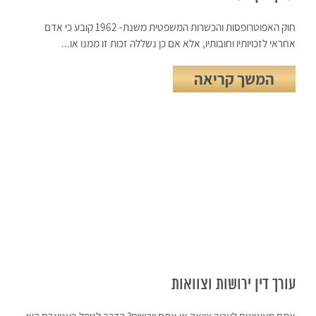
חוק האפוטרופסות והכשרות המשפטית משנת- 1962 קובע כי אדם
אחראי לזכויותיו וחובותיו, אלא אם כן נשללה זכות זו ממנו או...
המשך קריאה
עורך דין ירושות וצוואות
אתם מעוניינים לערוך צוואה או אתם יורשים? הדרך לטפל בעניינכם היא