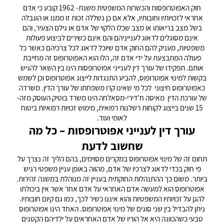
חוק האפוטרופסות והכשרות המשפטית משנת- 1962 קובע כי אדם
אחראי לזכויותיו וחובותיו, אלא אם כן נשללה זכות זו ממנו או הוגבלה
בשל מצב בריאותו או מצב שכלו הלקוי של אדם או גילם הצעיר, והם
אינם מסוגלים לדאוג לענייניהם והם אינם כשירים לביצוע פעולות
משפטיות, מעניק להם החוק אדם שיוכל לדאוג לכל צרכיהם כאשר כל
פעולה המתבצעת על ידי אדם זה, הלו הוא האפוטרופוס זה מחייבת
אותם. תפקידו של עורך דין לענייני אפוטרופסות הינו בין השאר להגיש
בקשות למינוי אפוטרופוס, להביע התנגדות לייצוג אפוטרופוס וכן לשמש
כאפוטרופוס חיצוני לכל מי שאינו קרו משפחתו של עורך הדין. משרדה
של עורכת הדין מאיסה ח'דירי-מסאלחה הינו משרד בוטיק העוסק מזה-
15 שנים בייצוג לקוחות רשלנות רפואית, מימוש זכויות רפואיות ביטוח
לאומי ועוד.
עורך דין לענייני אפוטרופסות – כל מה
שחשוב לדעת
תחום זה של מינוי אפוטרופוס במקרים מסוימים, בהם הליך זה נצרך על
פי חוק בכדי לדאוג לצרכיו של אדם, מהווה באופן עניין משפטי רגיש
ביותר. משום כך ההתנהלות החוקתית בעניין זה מנוהלת במשנה זהירות.
אפוטרופוס הוא למעשה אדם האחראי על אדם אחר אשר אין ביכולתו
להגן על זכויותיו המשפטיות והוא איננו כשיר לכך, כמו גם קיום חובותיו.
ניתן להבדיל בין שני סוגים של מינוי אפוטרופוס. האחד הינו אפוטרופוס
טבעי כשהכוונה היא אל הוריו של אדם האחראים על ילדיהם הקטנים