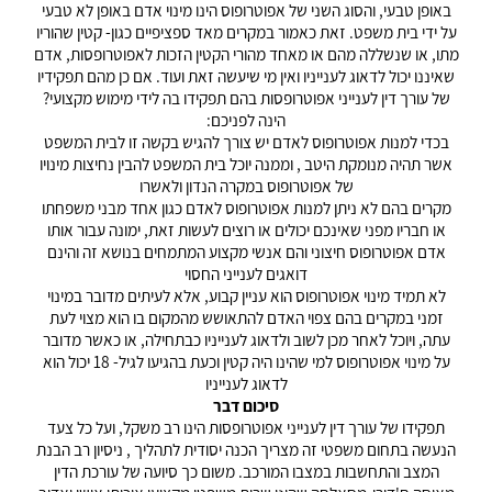
באופן טבעי, והסוג השני של אפוטרופוס הינו מינוי אדם באופן לא טבעי
על ידי בית משפט. זאת כאמור במקרים מאד ספציפיים כגון- קטין שהוריו
מתו, או שנשללה מהם או מאחד מהורי הקטין הזכות לאפוטרופסות, אדם
שאיננו יכול לדאוג לענייניו ואין מי שיעשה זאת ועוד. אם כן מהם תפקידיו
של עורך דין לענייני אפוטרופסות בהם תפקידו בה לידי מימוש מקצועי?
הינה לפניכם:
בכדי למנות אפוטרופוס לאדם יש צורך להגיש בקשה זו לבית המשפט
אשר תהיה מנומקת היטב , וממנה יוכל בית המשפט להבין נחיצות מינויו
של אפוטרופוס במקרה הנדון ולאשרו
מקרים בהם לא ניתן למנות אפוטרופוס לאדם כגון אחד מבני משפחתו
או חבריו מפני שאינכם יכולים או רוצים לעשות זאת, ימונה עבור אותו
אדם אפוטרופוס חיצוני והם אנשי מקצוע המתמחים בנושא זה והינם
דואגים לענייני החסוי
לא תמיד מינוי אפוטרופוס הוא עניין קבוע, אלא לעיתים מדובר במינוי
זמני במקרים בהם צפוי האדם להתאושש מהמקום בו הוא מצוי לעת
עתה, ויוכל לאחר מכן לשוב ולדאוג לענייניו כבתחילה, או כאשר מדובר
על מינוי אפוטרופוס למי שהינו היה קטין וכעת בהגיעו לגיל- 18 יכול הוא
לדאוג לענייניו
סיכום דבר
תפקידו של עורך דין לענייני אפוטרופסות הינו רב משקל, ועל כל צעד
הנעשה בתחום משפטי זה מצריך הכנה יסודית לתהליך , ניסיון רב הבנת
המצב והתחשבות במצבו המורכב. משום כך סיועה של עורכת הדין