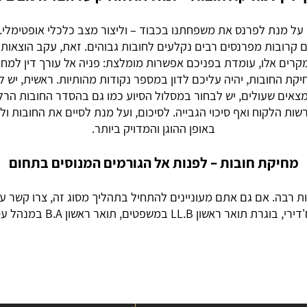
על מנת לפרנס את משפחתנו בכבוד – וליצור מצב כלכלי אופטימלי. 
ים קרובות מפרנסים רבים נקלעים לחובות גבוהים. זאת, עקב הוצאות
קרים אלו, עומדת בפניכם אפשרות מומלצת: פניה אל עורך דין למחי
יקת החובות, יהיה עליכם לדון במספר נקודות מהותיות. ראשית, יש 
מצאים שעולים, יש לבחור במסלול הסיוע כמו גם בהסדר החובות הרלו
ות הלקוח ואף סיכוי הגבייה. לסיכום, ועל מנת לסיים את החובות ו
באופן ההוגן והמדויק ביותר.
מחיקת חובות – לפנות אל הגורמים המנוסים בתחום
רבה. אם גם אתם מעוניינים להתחיל בתהליך מסוג זה, צרו קשר עוד 
 ראשון B.A במנהל עסקים ותואר שני M.A בקרימינולוגיה.