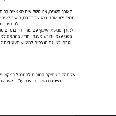
לאורך השנים, אנו משקיעים מאמצים רבים 
תמיד ילוו אותנו בהמשך דרכנו, כאשר לעית
להחזיר. במ
לאורך פגישת הייעוץ עם עורך דין בתחום מח
בפני עצמו ודורש מענה ייחודי. בהתאם למ
גובהו כמו גם הנכסים למימוש העומדים לרש
על תהליך מחיקת החובות להתנהל במקצועיות 
מייסדת המשרד הינה עו"ד מאיסה ח'דירי, בוגרת תואר ראשון LL.B במשפטים, תואר