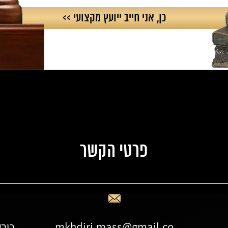
פרטי הקשר
mkhdiri.mass@gmail.co
כורש 19, 